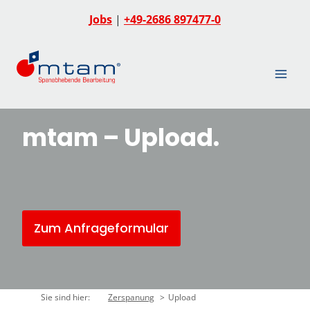
Zum
Jobs
|
+49-2686 897477-0
Inhalt
springen
mtam – Upload.
Zum Anfrageformular
Sie sind hier:
Zerspanung
Upload