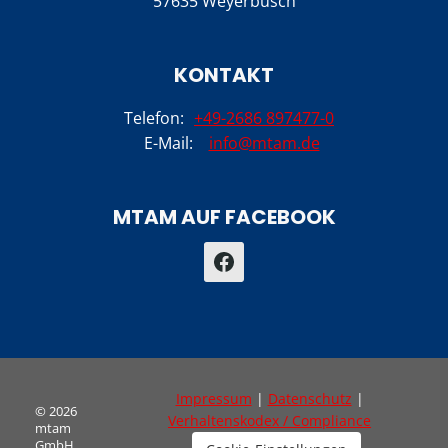
57635 Weyerbusch
KONTAKT
Telefon:
+49-2686 897477-0
E-Mail:
info@mtam.de
MTAM AUF FACEBOOK
Impressum
|
Datenschutz
|
© 2026
Verhaltenskodex / Compliance
mtam
GmbH