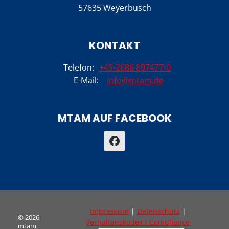
57635 Weyerbusch
KONTAKT
Telefon:
+49-2686 897477-0
E-Mail:
info@mtam.de
MTAM AUF FACEBOOK
Impressum
|
Datenschutz
|
© 2026
Verhaltenskodex / Compliance
mtam