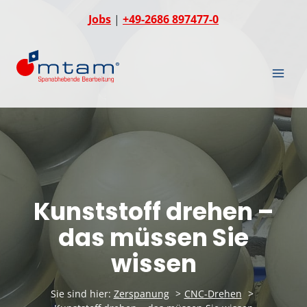
Zum
Jobs
|
+49-2686 897477-0
Inhalt
springen
Kunststoff drehen –
das müssen Sie
wissen
Sie sind hier:
Zerspanung
CNC-Drehen